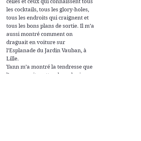
celles et ceux qui connaissent tous
les cocktails, tous les glory-holes,
tous les endroits qui craignent et
tous les bons plans de sortie. Il m’a
aussi montré comment on
draguait en voiture sur
l’Esplanade du Jardin Vauban, à
Lille.
Yann m’a montré la tendresse que
l’on pouvait mettre dans des jeux
sexuels hards et fait découvrir le
pouvoir de la prostate, les
meilleures positions pour la
trouver.
Bruno m’a appris l’importance de
la mémoire, de l’histoire de
notre communauté et la beauté
des archives : tout n’est pas