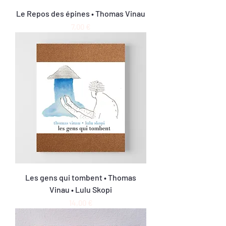
Le Repos des épines • Thomas Vinau
Prix
7,00 €
Les gens qui tombent • Thomas
Vinau • Lulu Skopi
Prix
14,00 €