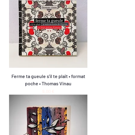
Ferme ta gueule s'il te plaît • format
poche • Thomas Vinau
Prix
9,00 €