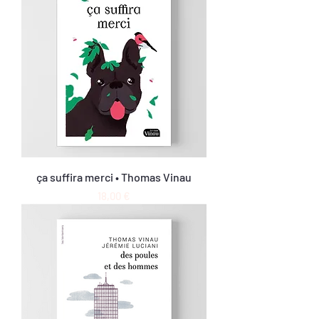
ça suffira merci • Thomas Vinau
Prix
18,00 €