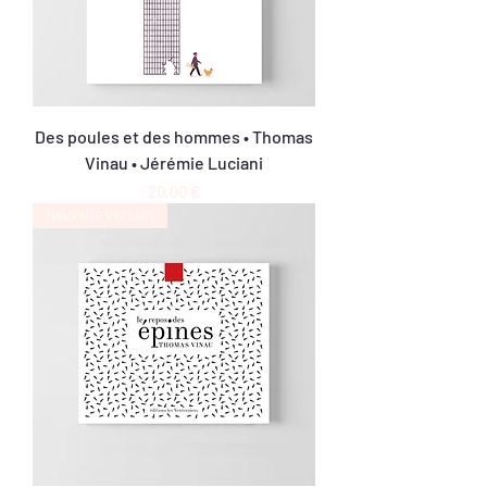
Des poules et des hommes • Thomas
Vinau • Jérémie Luciani
Prix
20,00 €
Nouvelle version