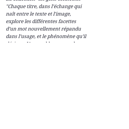
"Chaque titre, dans l’échange qui
naît entre le texte et l’image,
explore les différentes facettes
d’un mot nouvellement répandu
dans l’usage, et le phénomène qu’il
désigne. L’ensemble propose le
versant poétique et léger des
nombreux essais parus ces
dernières années sur les nouvelles
formes de la rencontre amoureuse
et de la sociabilité numérique."
Auteurs
Guillaume Meurice
est humoriste sur
Caractéristiques techniques
scène ainsi qu’à la radio
où il tient une chronique sur France
collection : "
les gens connectés
"