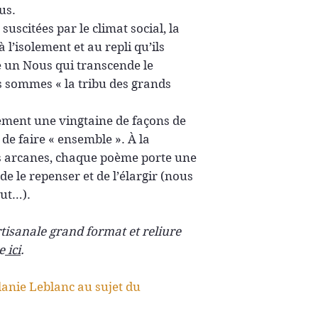
us.
suscitées par le climat social, la
à l’isolement et au repli qu’ils
se un Nous qui transcende le
us sommes « la tribu des grands
vement une vingtaine de façons de
 de faire « ensemble ». À la
es arcanes, chaque poème porte une
e le repenser et de l’élargir (nous
out…).
rtisanale grand format et reliure
e
ici
.
lanie Leblanc au sujet du