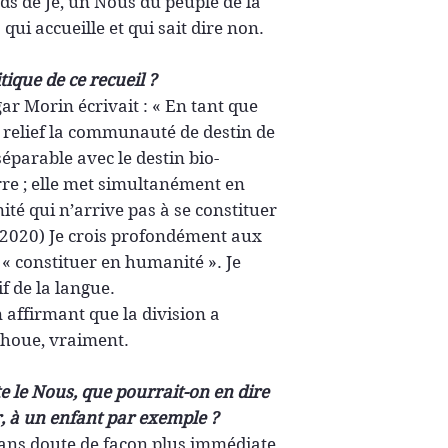
rds de Je, un Nous du peuple de la
 qui accueille et qui sait dire non.
tique de ce recueil ?
ar Morin écrivait : « En tant que
n relief la communauté de destin de
éparable avec le destin bio-
rre ; elle met simultanément en
nité qui n’arrive pas à se constituer
 2020) Je crois profondément aux
 « constituer en humanité ». Je
f de la langue.
 affirmant que la division a
échoue, vraiment.
e le Nous, que pourrait-on en dire
r, à un enfant par exemple ?
ans doute de façon plus immédiate