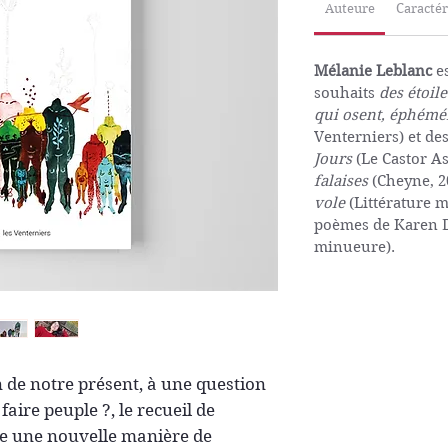
Auteure
Caractér
Mélanie Leblanc
es
souhaits
des étoile
qui osent, éphémé
Venterniers) et d
Jours
(Le Castor As
falaises
(Cheyne, 2
vole
(Littérature mi
poèmes de Karen D
minueure).
 de notre présent, à une question
aire peuple ?, le recueil de
e une nouvelle manière de