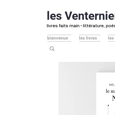
les Venternie
livres faits main • littérature, po
bienvenue
les livres
les