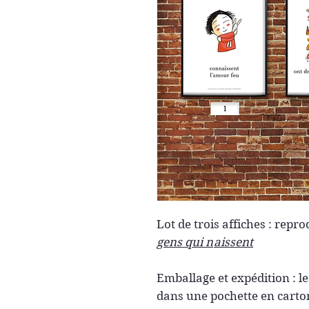
Lot de trois affiches : repr
gens qui n
aissent
Emballage et expédition : le
dans une pochette en carto