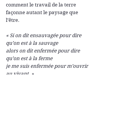
comment le travail de la terre
façonne autant le paysage que
l’être.
« Si on dit ensauvagée pour dire
qu’on est à la sauvage
alors on dit enfermée pour dire
qu’on est à la ferme
je me suis enfermée pour m’ouvrir
au vivant. »
Auteure
Sophie Brokmann
rêvait d’être
Caractéristiques techniques
fermière lorsqu’elle était enfant. À 23
ans, elle est devenue enseignante, à
illustration de couverture : Marie
l’image de sa grand-mère. À 35 ans,
Poirier
elle a pris un tournant, s’éloignant du
photographies à l'intérieur : Sophie